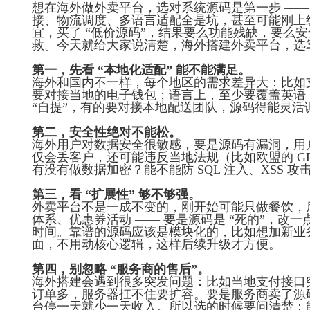
想在海外做外卖平台，选对系统源码是第一步 ——
接、物流调度、多语言适配全是坑，甚至可能刚上
宜，买了 “低价源码”，结果要么功能残缺，要么
救。今天就给大家说清楚，海外搭建外卖平台，选靠
第一，先看 “本地化适配” 能不能满足。
海外和国内不一样，每个地区的需求差异大：比如支付，得
要对接当地的电子钱包；语言上，至少要覆盖英语
“自提”，有的要对接本地配送团队，源码得能灵活
第二，安全性绝对不能松。
海外用户对数据安全很敏感，要是源码有漏洞，用
仅会丢客户，还可能违反当地法规（比如欧盟的 G
有没有做数据加密？能不能防 SQL 注入、XSS 
第三，看 “扩展性” 够不够强。
外卖平台不是一成不变的，刚开始可能只做餐饮，
体系、优惠券活动 —— 要是源码是 “死的”，改
时间。靠谱的源码应该是模块化的，比如想加新业
面，不用动核心逻辑，这样后续升级才方便。
第四，别忽略 “服务商的售后”。
海外搭建会遇到很多突发问题：比如当地支付接口
订单多，服务器扛不住要扩容。要是服务商卖了源
台停一天就少一天收入。所以选的时候要问清楚：