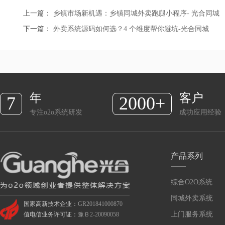
上一篇：
乡镇市场新机遇：乡镇同城外卖跑腿小程序- 光合同城
下一篇：
外卖系统源码如何选？4 个维度帮你避坑-光合同城
年
客户
7
2000+
专注o2o系统研发
成功应用经验
产品系列
综合O2O系统
同城外卖系统
国家高新技术企业：
GR201841000870
上门服务系统
值电信业务许可证：
豫Ｂ2-20090058